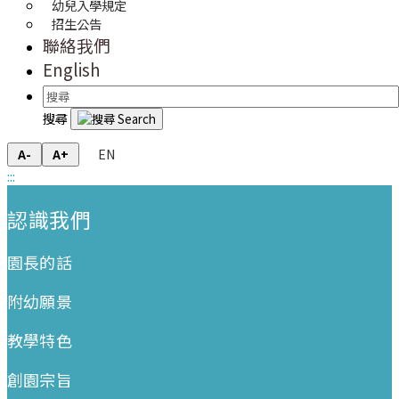
幼兒入學規定
招生公告
聯絡我們
English
搜尋
EN
A-
A+
:::
:::
認識我們
園長的話
附幼願景
教學特色
創園宗旨