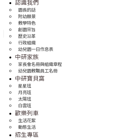
認識我們
園長的話
附幼願景
教學特色
創園宗旨
歷史沿革
行政組織
幼兒園一日作息表
中研家族
家長會名冊與組織章程
幼兒園教職員工名冊
中研寶貝窩
星星班
月亮班
太陽班
白雲班
歡樂列車
生活花絮
動態生活
招生專區