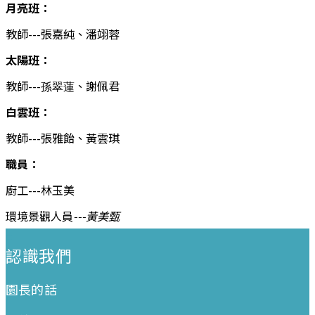
月亮班：
教師
---張嘉純
、潘翊蓉
太陽班：
教師
---
、謝佩君
孫翠蓮
白雲班：
教師
---張雅飴
、黃雲琪
職員：
廚工
---
林玉美
環境景觀人員
---黃美甄
:::
認識我們
園長的話