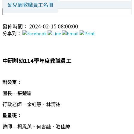
幼兒園教職員工名冊
發佈時間： 2024-02-15 08:00:00
分享到：
中研附幼
114
學年度教職員工
辦公室：
園長
---
張楚瑜
行政老師
---
余虹慧、林清祐
星星班：
教師
---楊鳳英、
、池佳緯
何咨融