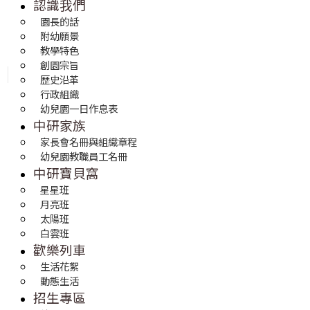
認識我們
園長的話
附幼願景
教學特色
創園宗旨
歷史沿革
行政組織
幼兒園一日作息表
中研家族
家長會名冊與組織章程
幼兒園教職員工名冊
中研寶貝窩
星星班
月亮班
太陽班
白雲班
歡樂列車
生活花絮
動態生活
招生專區