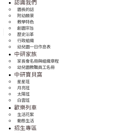
認識我們
園長的話
附幼願景
教學特色
創園宗旨
歷史沿革
行政組織
幼兒園一日作息表
中研家族
家長會名冊與組織章程
幼兒園教職員工名冊
中研寶貝窩
星星班
月亮班
太陽班
白雲班
歡樂列車
生活花絮
動態生活
招生專區