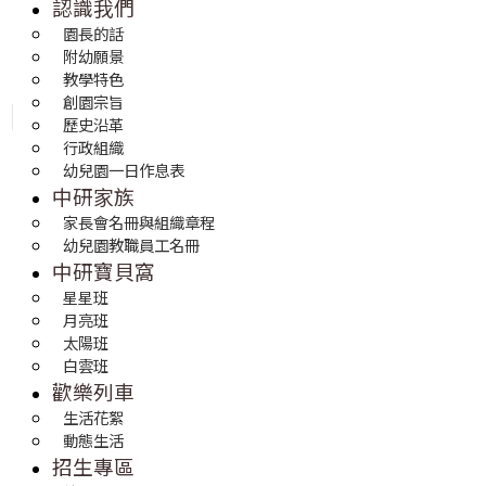
認識我們
園長的話
附幼願景
教學特色
創園宗旨
歷史沿革
行政組織
幼兒園一日作息表
中研家族
家長會名冊與組織章程
幼兒園教職員工名冊
中研寶貝窩
星星班
月亮班
太陽班
白雲班
歡樂列車
生活花絮
動態生活
招生專區