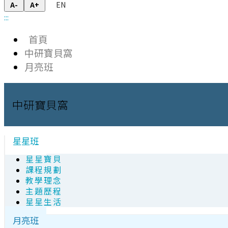
EN
A-
A+
:::
首頁
中研寶貝窩
月亮班
中研寶貝窩
星星班
星星寶貝
課程規劃
教學理念
主題歷程
星星生活
月亮班