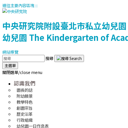
連往主要內容區塊
:::
中央研究院附設臺北市私立幼兒園
幼兒園
The Kindergarten of Aca
網站導覽
搜尋
主選單
關閉選單/close menu
認識我們
園長的話
附幼願景
教學特色
創園宗旨
歷史沿革
行政組織
幼兒園一日作息表