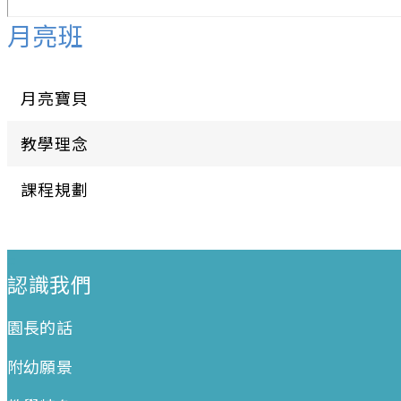
月亮班
月亮寶貝
教學理念
課程規劃
:::
認識我們
園長的話
附幼願景