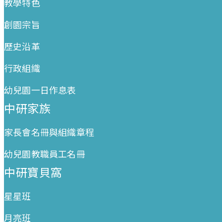
教學特色
創園宗旨
歷史沿革
行政組織
幼兒園一日作息表
中研家族
家長會名冊與組織章程
幼兒園教職員工名冊
中研寶貝窩
星星班
月亮班