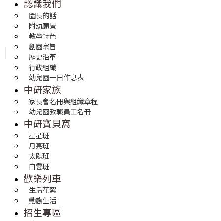
認識我們
園長的話
附幼願景
教學特色
創園宗旨
歷史沿革
行政組織
幼兒園一日作息表
中研家族
家長會名冊與組織章程
幼兒園教職員工名冊
中研寶貝窩
星星班
月亮班
太陽班
白雲班
歡樂列車
生活花絮
動態生活
招生專區