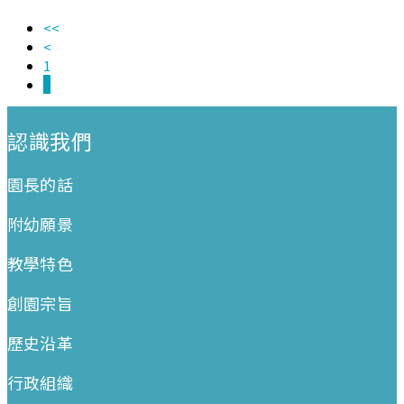
<<
<
1
2
:::
認識我們
園長的話
附幼願景
教學特色
創園宗旨
歷史沿革
行政組織