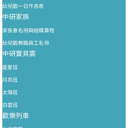
幼兒園一日作息表
中研家族
家長會名冊與組織章程
幼兒園教職員工名冊
中研寶貝窩
星星班
月亮班
太陽班
白雲班
歡樂列車