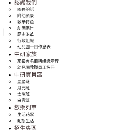
認識我們
園長的話
附幼願景
教學特色
創園宗旨
歷史沿革
行政組織
幼兒園一日作息表
中研家族
家長會名冊與組織章程
幼兒園教職員工名冊
中研寶貝窩
星星班
月亮班
太陽班
白雲班
歡樂列車
生活花絮
動態生活
招生專區