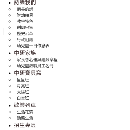
認識我們
園長的話
附幼願景
教學特色
創園宗旨
歷史沿革
行政組織
幼兒園一日作息表
中研家族
家長會名冊與組織章程
幼兒園教職員工名冊
中研寶貝窩
星星班
月亮班
太陽班
白雲班
歡樂列車
生活花絮
動態生活
招生專區