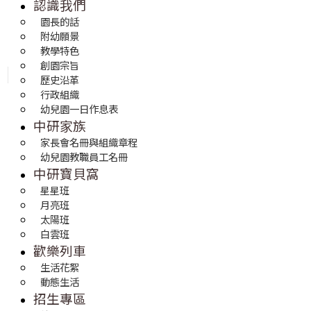
認識我們
園長的話
附幼願景
教學特色
創園宗旨
歷史沿革
行政組織
幼兒園一日作息表
中研家族
家長會名冊與組織章程
幼兒園教職員工名冊
中研寶貝窩
星星班
月亮班
太陽班
白雲班
歡樂列車
生活花絮
動態生活
招生專區