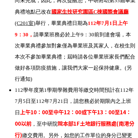
尚未完成，因此，再次提醒您，中研附幼第55屆畢業
典禮地點已改在
國家生技研究園區C棟國際會議廳
(C201
室)
舉行，畢業典禮日期為
112
年7月1日上午
9：30，
請畢業班務必於上午9：30前到達會場，
本
次畢業典禮參加對象僅為畢業班及其家人，在校生則
本次不參加畢業典禮；屆時請各位畢業班家長們配合
做好各項防疫措施，讓我們大家一起保持健康。(另
行通知)
112
學年度第1學期學雜費用等繳交時間預計在112年
7月5日至112年7月21日，請您務必於期限內之上班
上午10：00至中午12：00或下午13：00至14：
日
00以前
院本部1F土地銀行服務處(南港分
，至中研院
行)
繳交費用。另外，如您的工作單位的身分已變更