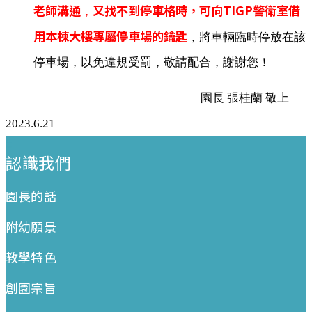
老師溝通
又找不到停車格時，可向TIGP警衛室借
，
用本棟大樓專屬停車場的鑰匙
，將車輛臨時停放在該
停車場，以免違規受罰，敬請配合，謝謝您！
園長 張桂蘭 敬上
2023.6.21
:::
認識我們
園長的話
附幼願景
教學特色
創園宗旨