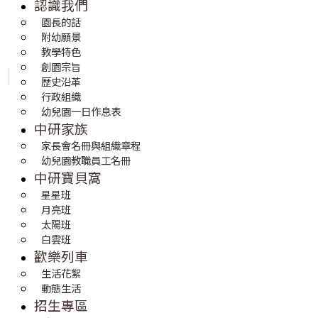
認識我們
園長的話
附幼願景
教學特色
創園宗旨
歷史沿革
行政組織
幼兒園一日作息表
中研家族
家長會名冊與組織章程
幼兒園教職員工名冊
中研寶貝窩
星星班
月亮班
太陽班
白雲班
歡樂列車
生活花絮
動態生活
招生專區