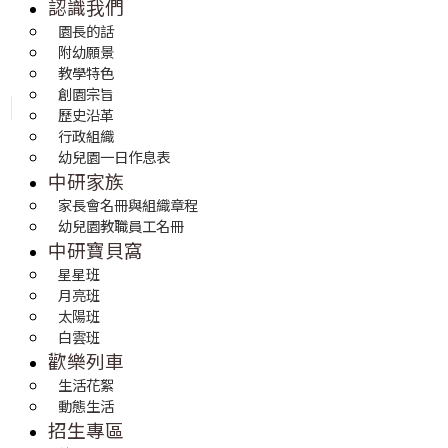
認識我們
園長的話
附幼願景
教學特色
創園宗旨
歷史沿革
行政組織
幼兒園一日作息表
中研家族
家長會名冊與組織章程
幼兒園教職員工名冊
中研寶貝窩
星星班
月亮班
太陽班
白雲班
歡樂列車
生活花絮
動態生活
招生專區