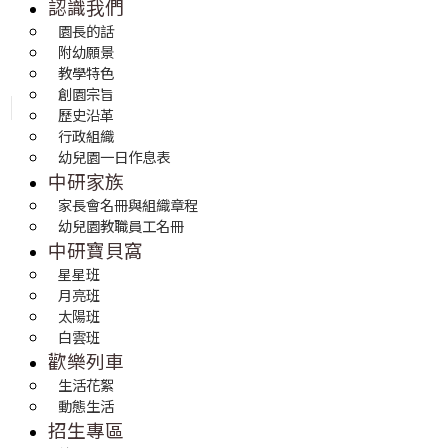
認識我們
園長的話
附幼願景
教學特色
創園宗旨
歷史沿革
行政組織
幼兒園一日作息表
中研家族
家長會名冊與組織章程
幼兒園教職員工名冊
中研寶貝窩
星星班
月亮班
太陽班
白雲班
歡樂列車
生活花絮
動態生活
招生專區