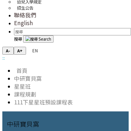
幼兒入學規定
招生公告
聯絡我們
English
搜尋
EN
A-
A+
:::
首頁
中研寶貝窩
星星班
課程規劃
111下星星班預設課程表
中研寶貝窩