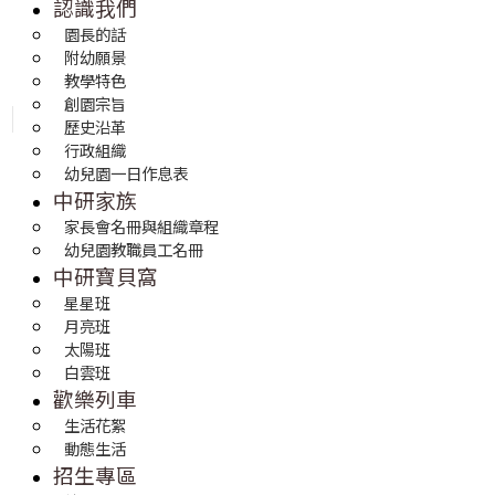
認識我們
園長的話
附幼願景
教學特色
創園宗旨
歷史沿革
行政組織
幼兒園一日作息表
中研家族
家長會名冊與組織章程
幼兒園教職員工名冊
中研寶貝窩
星星班
月亮班
太陽班
白雲班
歡樂列車
生活花絮
動態生活
招生專區