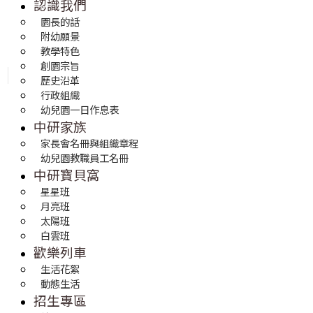
認識我們
園長的話
附幼願景
教學特色
創園宗旨
歷史沿革
行政組織
幼兒園一日作息表
中研家族
家長會名冊與組織章程
幼兒園教職員工名冊
中研寶貝窩
星星班
月亮班
太陽班
白雲班
歡樂列車
生活花絮
動態生活
招生專區