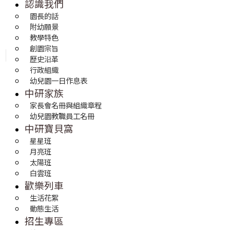
認識我們
園長的話
附幼願景
教學特色
創園宗旨
歷史沿革
行政組織
幼兒園一日作息表
中研家族
家長會名冊與組織章程
幼兒園教職員工名冊
中研寶貝窩
星星班
月亮班
太陽班
白雲班
歡樂列車
生活花絮
動態生活
招生專區