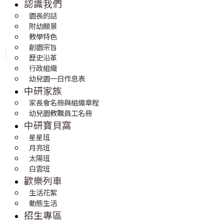
認識我們
園長的話
附幼願景
教學特色
創園宗旨
歷史沿革
行政組織
幼兒園一日作息表
中研家族
家長會名冊與組織章程
幼兒園教職員工名冊
中研寶貝窩
星星班
月亮班
太陽班
白雲班
歡樂列車
生活花絮
動態生活
招生專區