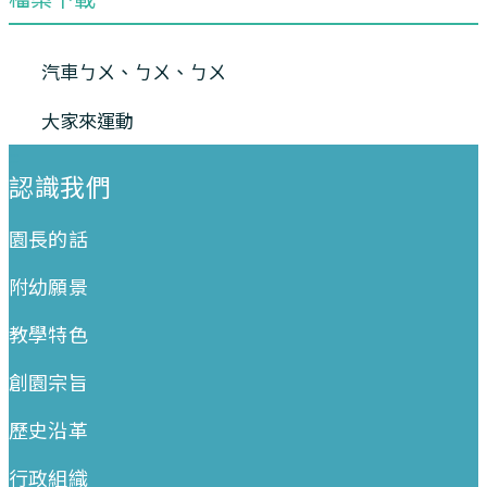
汽車ㄅㄨ、ㄅㄨ、ㄅㄨ
大家來運動
:::
認識我們
園長的話
附幼願景
教學特色
創園宗旨
歷史沿革
行政組織