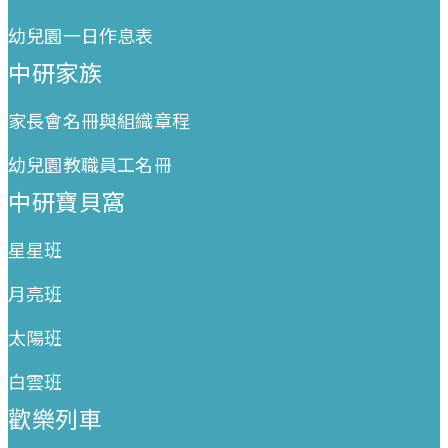
幼兒園一日作息表
中研家族
家長會名冊與組織章程
幼兒園教職員工名冊
中研寶貝窩
星星班
月亮班
太陽班
白雲班
歡樂列車