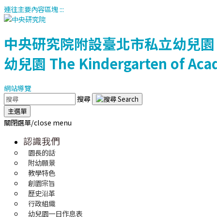
連往主要內容區塊
:::
中央研究院附設臺北市私立幼兒園
幼兒園
The Kindergarten of Aca
網站導覽
搜尋
主選單
關閉選單/close menu
認識我們
園長的話
附幼願景
教學特色
創園宗旨
歷史沿革
行政組織
幼兒園一日作息表