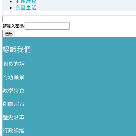
主題歷程
白雲生活
請輸入密碼
:::
認識我們
園長的話
附幼願景
教學特色
創園宗旨
歷史沿革
行政組織