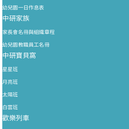
幼兒園一日作息表
中研家族
家長會名冊與組織章程
幼兒園教職員工名冊
中研寶貝窩
星星班
月亮班
太陽班
白雲班
歡樂列車